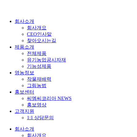
콘
텐
츠
회사소개
로
회사개요
건
CEO인사말
너
찾아오시는길
뛰
제품소개
기
전체제품
유기농업공시자재
기능성제품
영농정보
작물재배력
그림농법
홍보센터
씨엠씨코리아 NEWS
홍보영상
고객지원
1:1 상담문의
회사소개
회사개요