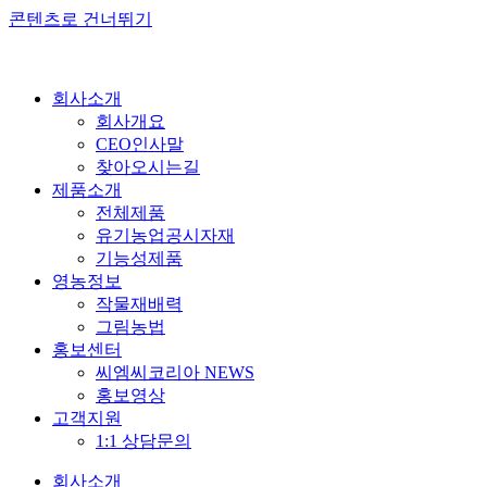
콘텐츠로 건너뛰기
회사소개
회사개요
CEO인사말
찾아오시는길
제품소개
전체제품
유기농업공시자재
기능성제품
영농정보
작물재배력
그림농법
홍보센터
씨엠씨코리아 NEWS
홍보영상
고객지원
1:1 상담문의
회사소개