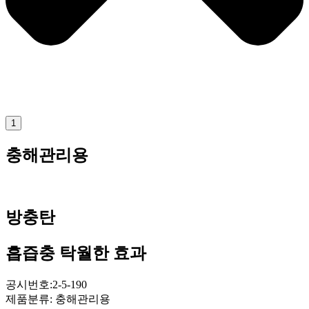
1
충해관리용
방충탄
흡즙충 탁월한 효과
공시번호:2-5-190
제품분류: 충해관리용