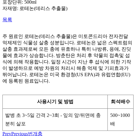
포장단위: 500ml
자재명: 로테논(데리스 추출물)
목록
주 원료인 로테논(데리스 추출물)은 미토콘드리아 전자전달
억제제인 식물성 살충 성분입니다. 로테논은 넓은 스펙트럼의
살충 효과제로써 모든 충에 유효하나 특히 나방류, 응애, 진딧
물에 효과가 상승합니다. 방춘탄은 처리 후 약물의 접촉및 섭
식에 의해 작용합니다. 일정 시간이 지난 후 섭식에 의한 기작
이 발생하므로 예방 차원의 처리시 해충 억제 및 기피효과가
뛰어납니다. 로테논은 미국 환경청(US EPA)과 유럽연합(EU)
에 등록된 원료입니다.
사용시기 및 방법
희석배수
발병 초 3~5일 간격 2~3회 - 잎의 앞/뒤면에 충
500~1000
분히 살포
배
Prev
Previous
번개충