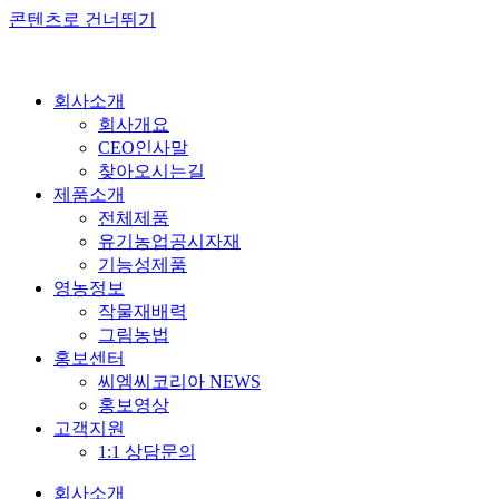
콘텐츠로 건너뛰기
회사소개
회사개요
CEO인사말
찾아오시는길
제품소개
전체제품
유기농업공시자재
기능성제품
영농정보
작물재배력
그림농법
홍보센터
씨엠씨코리아 NEWS
홍보영상
고객지원
1:1 상담문의
회사소개