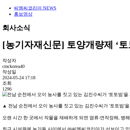
씨엠씨코리아 NEWS
홍보영상
회사소식
[농기자재신문] 토양개량제 ‘토
작성자
cmckorea40
작성일
2024-05-24 17:18
조회
1296
▲ 전남 순천에서 오이 농사를 짓고 있는 김진수씨가 '토토빔'을
오랜 시간 한 곳에서 작물을 재배하게 되면 염류‧연작장해, 병해
최근 시설원예 농가들 사이에서 ㈜씨엠씨코리아가 선보이고 있는 토