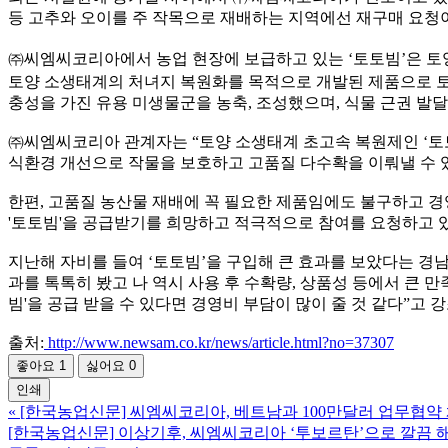
등 고추와 오이를 주 작목으로 재배하는 지역에선 재구매 요청이
㈜씨엠씨코리아에서 농업 현장에 보급하고 있는 ‘토토빔’은 토
토양 소생태계의 처녀지 복원화를 목적으로 개발된 제품으로 토
충성을 가진 유용 미생물군을 농축, 조성했으며, 식물 근권 발
㈜씨엠씨코리아 관계자는 “토양 소생태계 초고속 복원제인 ‘토토빔
식환경 개선으로 작물을 보호하고 고품질 다수확을 이뤄낼 수 
한편, 고품질 농산물 재배에 꼭 필요한 제품임에도 불구하고 경
'토토빔'을 공급받기를 희망하고 적극적으로 참여를 요청하고 
지난해 자비를 들여 ‘토토빔’을 구입해 큰 효과를 보았다는 경남
과를 톡톡히 봤고 나 역시 사용 후 수확량, 상품성 등에서 큰 
빔'을 공급 받을 수 있다면 경영비 부담이 많이 줄 것 같다”고 
출처:
http://www.newsam.co.kr/news/article.html?no=37307
좋아요
1
싫어요
0
인쇄
«
[한국농업신문] 씨엠씨코리아, 베트남과 100만달러 업무협약
[한국농업신문] 이상기후, 씨엠씨코리아 ‘투보르탄’으로 깔끔 