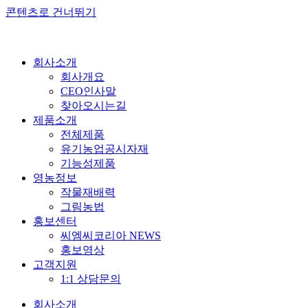
콘텐츠로 건너뛰기
회사소개
회사개요
CEO인사말
찾아오시는길
제품소개
전체제품
유기농업공시자재
기능성제품
영농정보
작물재배력
그림농법
홍보센터
씨엠씨코리아 NEWS
홍보영상
고객지원
1:1 상담문의
회사소개